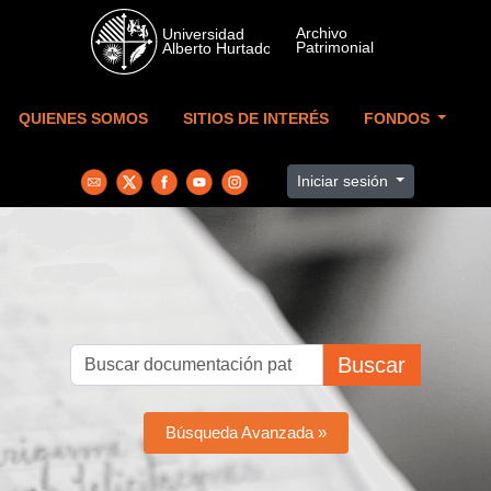
Skip to main content
QUIENES SOMOS
SITIOS DE INTERÉS
FONDOS
Iniciar sesión
Buscar
Búsqueda Avanzada »