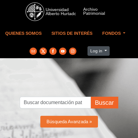
Skip to main content
QUIENES SOMOS
SITIOS DE INTERÉS
FONDOS
Log in
Buscar
Búsqueda Avanzada »