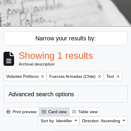
Narrow your results by:
Showing 1 results
Archival description
Remove filter:
Remove filter:
Remove filter
Volantes Políticos
Fuerzas Armadas (Chile)
Text
Advanced search options
Print preview
Card view
Table view
Sort by: Identifier
Direction: Ascending