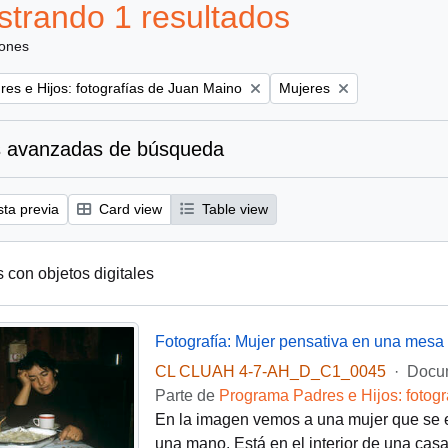
trando 1 resultados
iones
Remove filter:
es e Hijos: fotografías de Juan Maino
Mujeres
 avanzadas de búsqueda
sta previa
Card view
Table view
s con objetos digitales
Fotografía: Mujer pensativa en una mesa
CL CLUAH 4-7-AH_D_C1_0045
·
Docu
Parte de
Programa Padres e Hijos: fotogr
En la imagen vemos a una mujer que se 
una mano. Está en el interior de una casa