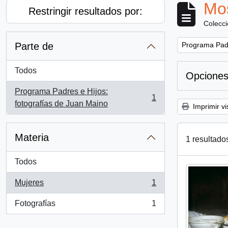
Mos
Restringir resultados por:
Colecc
Remove filter:
Parte de
Programa Padr
Todos
Opciones
Programa Padres e Hijos:
1
, 1 resultados
fotografías de Juan Maino
Imprimir vi
Materia
1 resultado
Todos
Mujeres
1
, 1 resultados
Fotografías
1
, 1 resultados