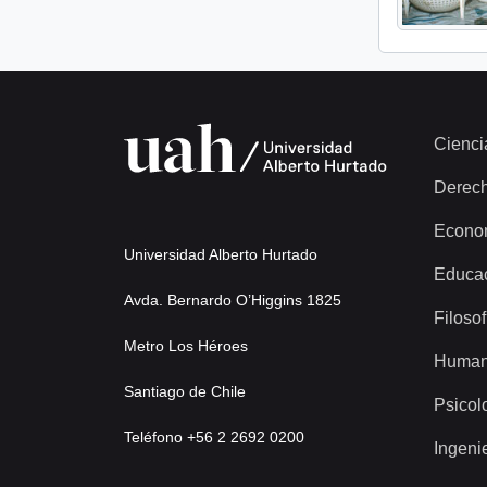
Cienci
Derec
Econo
Universidad Alberto Hurtado
Educa
Avda. Bernardo O’Higgins 1825
Filosof
Metro Los Héroes
Human
Santiago de Chile
Psicol
Teléfono +56 2 2692 0200
Ingeni