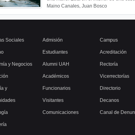
Maino Canales, Juan Bosco
as Sociales
Admisión
Campus
ho
Estudiantes
Acreditación
mía y Negocios
Alumni UAH
Rectoría
ción
Académicos
Vicerrectorías
ía y
Funcionarios
Directorio
idades
Visitantes
Decanos
ogía
Comunicaciones
Canal de Denun
ería