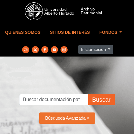
Skip to main content
QUIENES SOMOS
SITIOS DE INTERÉS
FONDOS
Iniciar sesión
Buscar
Búsqueda Avanzada »