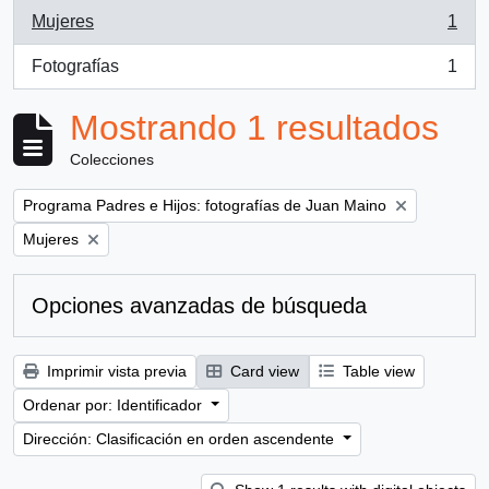
Mujeres
1
, 1 resultados
Fotografías
1
, 1 resultados
Mostrando 1 resultados
Colecciones
Remove filter:
Programa Padres e Hijos: fotografías de Juan Maino
Remove filter:
Mujeres
Opciones avanzadas de búsqueda
Imprimir vista previa
Card view
Table view
Ordenar por: Identificador
Dirección: Clasificación en orden ascendente