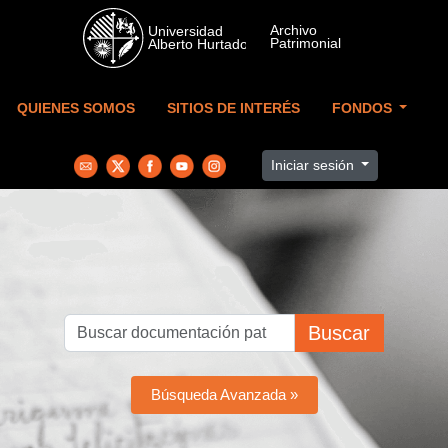
Skip to main content
QUIENES SOMOS
SITIOS DE INTERÉS
FONDOS
Iniciar sesión
Buscar
Búsqueda Avanzada »