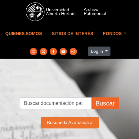
Skip to main content
QUIENES SOMOS
SITIOS DE INTERÉS
FONDOS
Log in
Buscar
Búsqueda Avanzada »