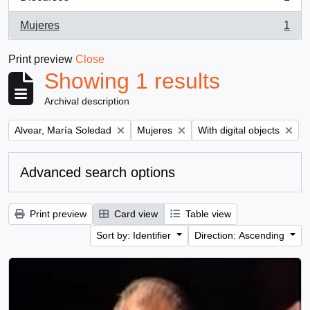
, 1 results
Mujeres
1
, 1 results
Print preview
Close
Showing 1 results
Archival description
Remove filter:
Remove filter:
Remove filter:
Alvear, María Soledad
Mujeres
With digital objects
Advanced search options
Print preview
Card view
Table view
Sort by: Identifier
Direction: Ascending