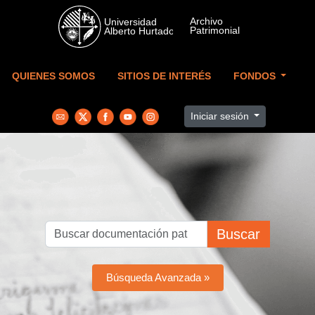
Skip to main content
QUIENES SOMOS
SITIOS DE INTERÉS
FONDOS
Iniciar sesión
Buscar
Búsqueda Avanzada »