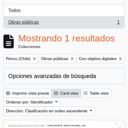
Todos
Obras públicas
1
, 1 resultados
Mostrando 1 resultados
Colecciones
Remove filter:
Remove filter:
Remove filter:
Penco (Chile)
Obras públicas
Con objetos digitales
Opciones avanzadas de búsqueda
Imprimir vista previa
Card view
Table view
Ordenar por: Identificador
Dirección: Clasificación en orden ascendente