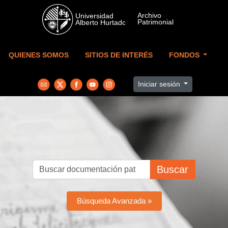
Skip to main content
QUIENES SOMOS
SITIOS DE INTERÉS
FONDOS
Iniciar sesión
Buscar
Búsqueda Avanzada »