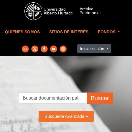
Skip to main content
QUIENES SOMOS
SITIOS DE INTERÉS
FONDOS
Iniciar sesión
Buscar
Búsqueda Avanzada »