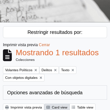
Restringir resultados por:
Imprimir vista previa
Cerrar
Mostrando 1 resultados
Colecciones
Remove filter:
Remove filter:
Remove filter:
Volantes Políticos
Delitos
Texto
Remove filter:
Con objetos digitales
Opciones avanzadas de búsqueda
Imprimir vista previa
Card view
Table view