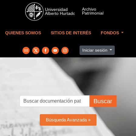
Skip to main content
QUIENES SOMOS
SITIOS DE INTERÉS
FONDOS
Iniciar sesión
Buscar
Búsqueda Avanzada »