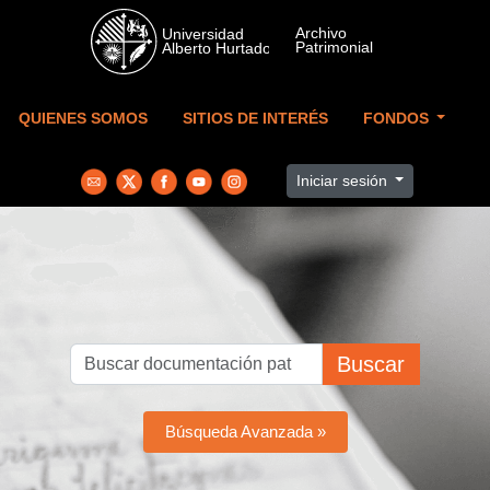
Skip to main content
QUIENES SOMOS
SITIOS DE INTERÉS
FONDOS
Iniciar sesión
Buscar
Búsqueda Avanzada »