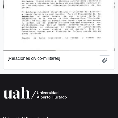
[Relaciones cívico-militares]
Añadi