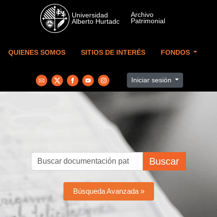
Skip to main content
QUIENES SOMOS
SITIOS DE INTERÉS
FONDOS
Iniciar sesión
Buscar
Búsqueda Avanzada »