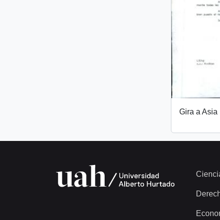
Gira a Asia
Cienci
Derec
Econo