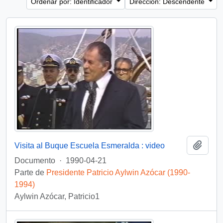
Ordenar por: Identificador
Dirección: Descendente
Añadi
Visita al Buque Escuela Esmeralda : video
Documento
·
1990-04-21
Parte de
Presidente Patricio Aylwin Azócar (1990-
1994)
Aylwin Azócar, Patricio1