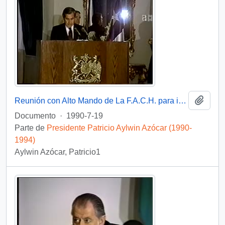
Añadi
Reunión con Alto Mando de La F.A.C.H. para imponer Condecoración Presidente de la República : video
Documento
·
1990-7-19
Parte de
Presidente Patricio Aylwin Azócar (1990-
1994)
Aylwin Azócar, Patricio1