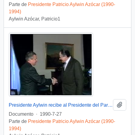
Parte de
Presidente Patricio Aylwin Azócar (1990-
1994)
Aylwin Azócar, Patricio1
Añadi
Presidente Aylwin recibe al Presidente del Parlamento Europeo en visita oficial a Chile: video
Documento
·
1990-7-27
Parte de
Presidente Patricio Aylwin Azócar (1990-
1994)