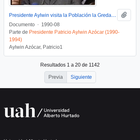
Añadi
Presidente Aylwin visita la Población la Greda en gira VIII Región: video
Documento
·
1990-08
Parte de
Presidente Patricio Aylwin Azócar (1990-
1994)
Aylwin Azócar, Patricio1
Resultados 1 a 20 de 1142
Previa
Siguiente