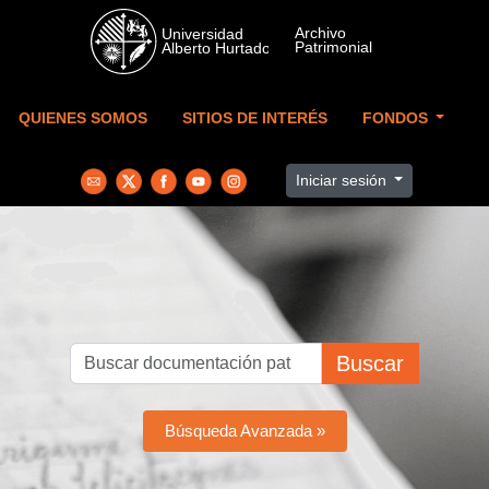
Skip to main content
QUIENES SOMOS
SITIOS DE INTERÉS
FONDOS
Iniciar sesión
Buscar
Búsqueda Avanzada »