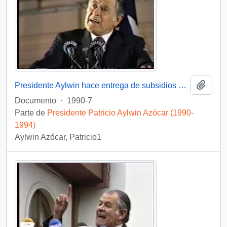
Añadi
Presidente Aylwin hace entrega de subsidios habitacionales : video
Documento
·
1990-7
Parte de
Presidente Patricio Aylwin Azócar (1990-
1994)
Aylwin Azócar, Patricio1