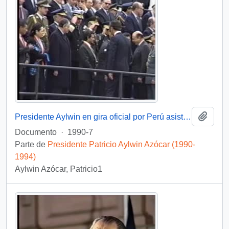
Añadi
Presidente Aylwin en gira oficial por Perú asiste a ceremonia militar con motivo del cambio de mando presidencial: video
Documento
·
1990-7
Parte de
Presidente Patricio Aylwin Azócar (1990-
1994)
Aylwin Azócar, Patricio1