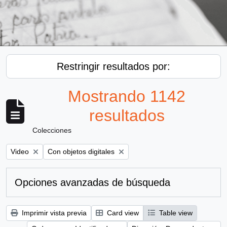
Restringir resultados por:
Mostrando 1142
resultados
Colecciones
Remove filter:
Remove filter:
Video
Con objetos digitales
Opciones avanzadas de búsqueda
Imprimir vista previa
Card view
Table view