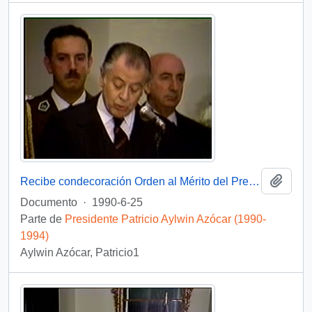
Añadi
Recibe condecoración Orden al Mérito del Presidente de Colombia : video
Documento
·
1990-6-25
Parte de
Presidente Patricio Aylwin Azócar (1990-
1994)
Aylwin Azócar, Patricio1