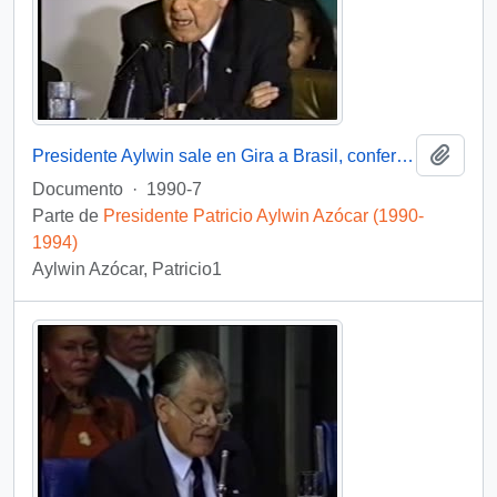
Añadi
Presidente Aylwin sale en Gira a Brasil, conferencia de prensa : video
Documento
·
1990-7
Parte de
Presidente Patricio Aylwin Azócar (1990-
1994)
Aylwin Azócar, Patricio1