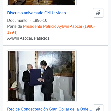
Añadi
Discurso aniversario ONU : video
Documento
·
1990-10
Parte de
Presidente Patricio Aylwin Azócar (1990-
1994)
Aylwin Azócar, Patricio1
Añadi
Recibe Condecoración Gran Collar de la Orden de Malta : vídeo