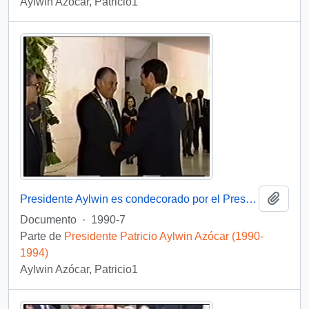
Aylwin Azócar, Patricio1
Añadi
Presidente Aylwin es condecorado por el Presidente Collor de Mello en Brasil: video
Documento
·
1990-7
Parte de
Presidente Patricio Aylwin Azócar (1990-
1994)
Aylwin Azócar, Patricio1