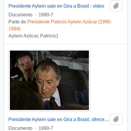
Añadi
Presidente Aylwin sale en Gira a Brasil : video
Documento
·
1990-7
Parte de
Presidente Patricio Aylwin Azócar (1990-
1994)
Aylwin Azócar, Patricio1
Añadi
Presidente Aylwin sale en Gira a Brasil, ofrece entrevista : video
Documento
·
1990-7