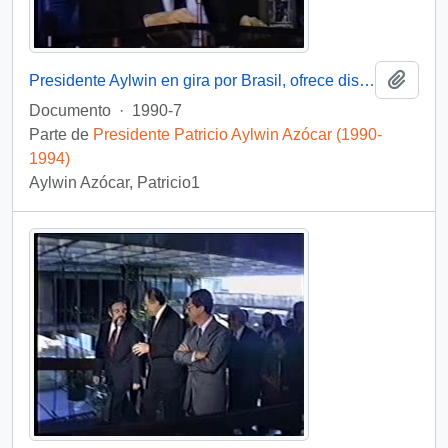
Añadi
Presidente Aylwin en gira por Brasil, ofrece discurso : video
Documento
·
1990-7
Parte de
Presidente Patricio Aylwin Azócar (1990-
1994)
Aylwin Azócar, Patricio1