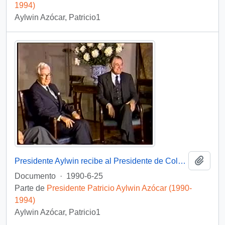
1994)
Aylwin Azócar, Patricio1
Añadi
Presidente Aylwin recibe al Presidente de Colombia Virgilio Barco Vargas en la Moneda: video
Documento
·
1990-6-25
Parte de
Presidente Patricio Aylwin Azócar (1990-
1994)
Aylwin Azócar, Patricio1