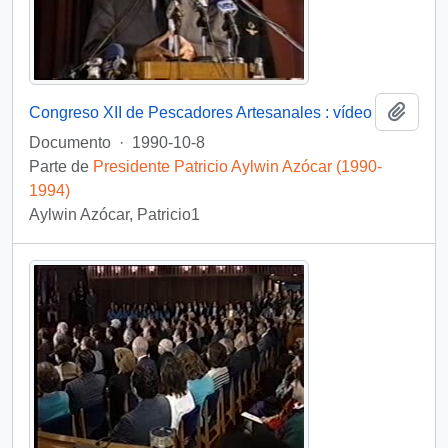
Añadi
Congreso XII de Pescadores Artesanales : vídeo
Documento
·
1990-10-8
Parte de
Presidente Patricio Aylwin Azócar (1990-
1994)
Aylwin Azócar, Patricio1