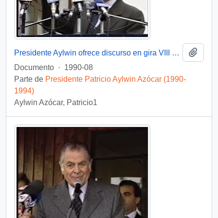
Añadi
Presidente Aylwin ofrece discurso en gira VIII Región, Tomé : video
Documento
·
1990-08
Parte de
Presidente Patricio Aylwin Azócar (1990-
1994)
Aylwin Azócar, Patricio1