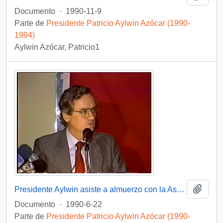
Documento
·
1990-11-9
Parte de
Presidente Patricio Aylwin Azócar (1990-
1994)
Aylwin Azócar, Patricio1
Añadi
Presidente Aylwin asiste a almuerzo con la Asociación de Exportadores : video
Documento
·
1990-6-22
Parte de
Presidente Patricio Aylwin Azócar (1990-