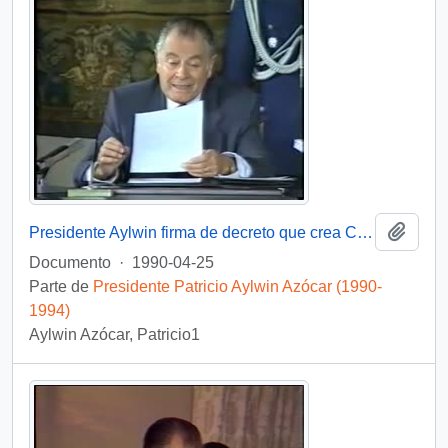
Añadi
Presidente Aylwin firma de decreto que crea Comisión Nacional de Verdad y Reconciliación: video
Documento
·
1990-04-25
Parte de
Presidente Patricio Aylwin Azócar (1990-
1994)
Aylwin Azócar, Patricio1