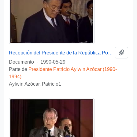
Añadi
Recepción del Presidente de la República Popular China : video
Documento
·
1990-05-29
Parte de
Presidente Patricio Aylwin Azócar (1990-
1994)
Aylwin Azócar, Patricio1