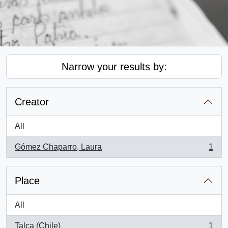
Narrow your results by:
Creator
All
Gómez Chaparro, Laura
1
, 1 results
Place
All
Talca (Chile)
1