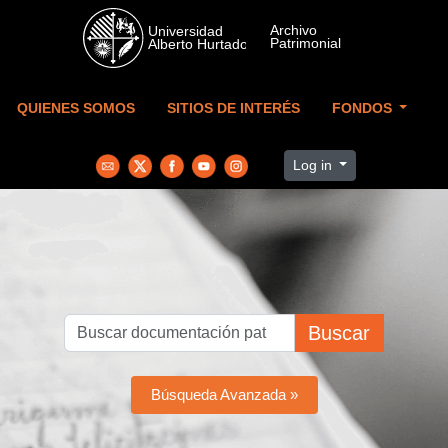
Skip to main content
QUIENES SOMOS
SITIOS DE INTERÉS
FONDOS
Log in
Buscar
Búsqueda Avanzada »