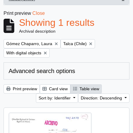
, 1 results
Print preview
Close
Showing 1 results
Archival description
Remove filter:
Remove filter:
Gómez Chaparro, Laura
Talca (Chile)
Remove filter:
With digital objects
Advanced search options
Print preview
Card view
Table view
Sort by: Identifier
Direction: Descending