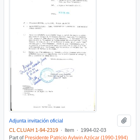
Add t
Adjunta invitación oficial
CL CLUAH 1-94-2319
·
Item
·
1994-02-03
Part of
Presidente Patricio Aylwin Azócar (1990-1994)