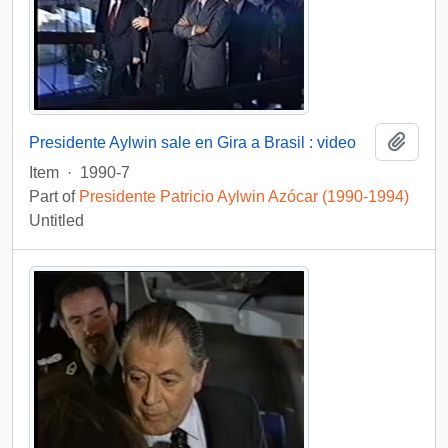
Add t
Presidente Aylwin sale en Gira a Brasil : video
Item
·
1990-7
Part of
Presidente Patricio Aylwin Azócar (1990-1994)
Untitled