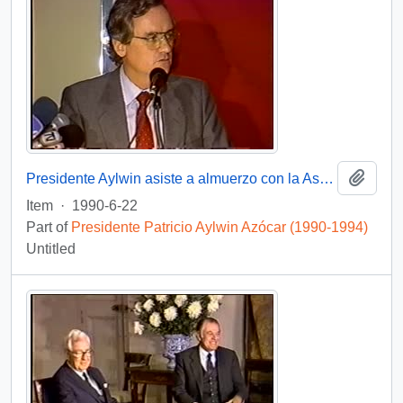
Add t
Presidente Aylwin asiste a almuerzo con la Asociación de Exportadores : video
Item
·
1990-6-22
Part of
Presidente Patricio Aylwin Azócar (1990-1994)
Untitled