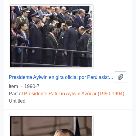
Add t
Presidente Aylwin en gira oficial por Perú asiste a ceremonia militar con motivo del cambio de mando presidencial: video
Item
·
1990-7
Part of
Presidente Patricio Aylwin Azócar (1990-1994)
Untitled