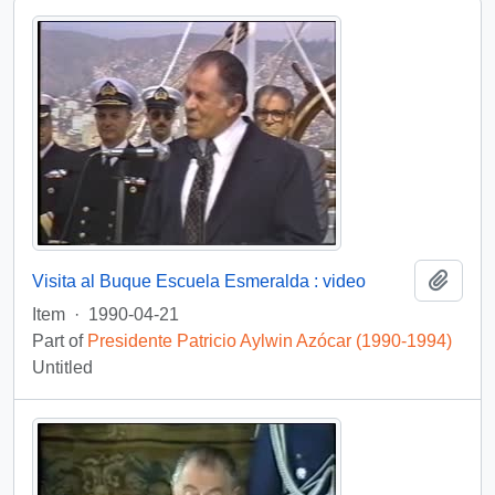
Add t
Visita al Buque Escuela Esmeralda : video
Item
·
1990-04-21
Part of
Presidente Patricio Aylwin Azócar (1990-1994)
Untitled