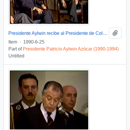
Add t
Presidente Aylwin recibe al Presidente de Colombia Virgilio Barco Vargas en la Moneda: video
Item
·
1990-6-25
Part of
Presidente Patricio Aylwin Azócar (1990-1994)
Untitled