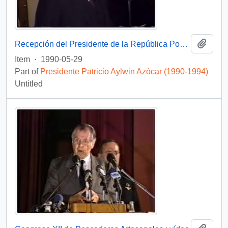
Add t
Recepción del Presidente de la República Popular China : video
Item
·
1990-05-29
Part of
Presidente Patricio Aylwin Azócar (1990-1994)
Untitled