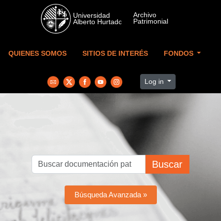
Skip to main content
QUIENES SOMOS
SITIOS DE INTERÉS
FONDOS
Log in
Buscar
Búsqueda Avanzada »