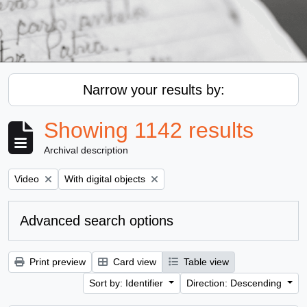
Narrow your results by:
Showing 1142 results
Archival description
Remove filter:
Remove filter:
Video
With digital objects
Advanced search options
Print preview
Card view
Table view
Sort by: Identifier
Direction: Descending