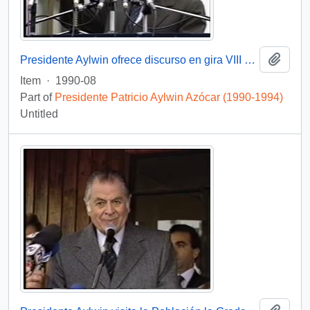
Add t
Presidente Aylwin ofrece discurso en gira VIII Región, Tomé : video
Item
·
1990-08
Part of
Presidente Patricio Aylwin Azócar (1990-1994)
Untitled