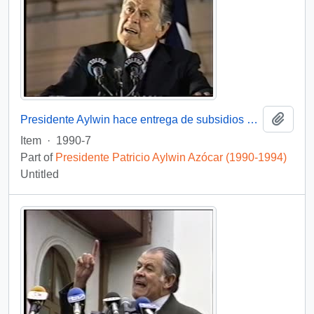
Add t
Presidente Aylwin hace entrega de subsidios habitacionales : video
Item
·
1990-7
Part of
Presidente Patricio Aylwin Azócar (1990-1994)
Untitled