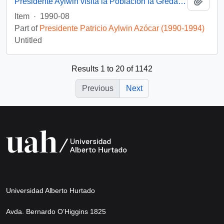
Add t
Presidente Aylwin visita la Población la Greda en gira VIII Región: video
Item
·
1990-08
Part of
Presidente Patricio Aylwin Azócar (1990-1994)
Untitled
Results 1 to 20 of 1142
Previous
Next
Universidad Alberto Hurtado
Avda. Bernardo O’Higgins 1825