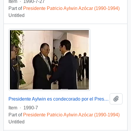
Item
·
1990-7-27
Part of
Presidente Patricio Aylwin Azócar (1990-1994)
Untitled
Add t
Presidente Aylwin es condecorado por el Presidente Collor de Mello en Brasil: video
Item
·
1990-7
Part of
Presidente Patricio Aylwin Azócar (1990-1994)
Untitled