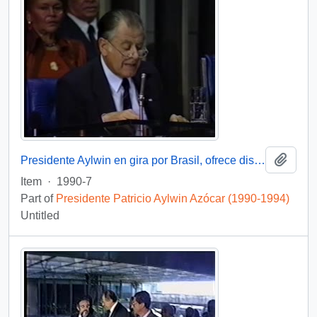
Add t
Presidente Aylwin en gira por Brasil, ofrece discurso : video
Item
·
1990-7
Part of
Presidente Patricio Aylwin Azócar (1990-1994)
Untitled