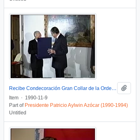
Add t
Recibe Condecoración Gran Collar de la Orden de Malta : vídeo
Item
·
1990-11-9
Part of
Presidente Patricio Aylwin Azócar (1990-1994)
Untitled