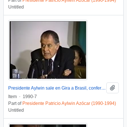
Part of
Presidente Patricio Aylwin Azócar (1990-1994)
Untitled
Add t
Presidente Aylwin sale en Gira a Brasil, conferencia de prensa : video
Item
·
1990-7
Part of
Presidente Patricio Aylwin Azócar (1990-1994)
Untitled