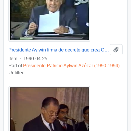
Add t
Presidente Aylwin firma de decreto que crea Comisión Nacional de Verdad y Reconciliación: video
Item
·
1990-04-25
Part of
Presidente Patricio Aylwin Azócar (1990-1994)
Untitled