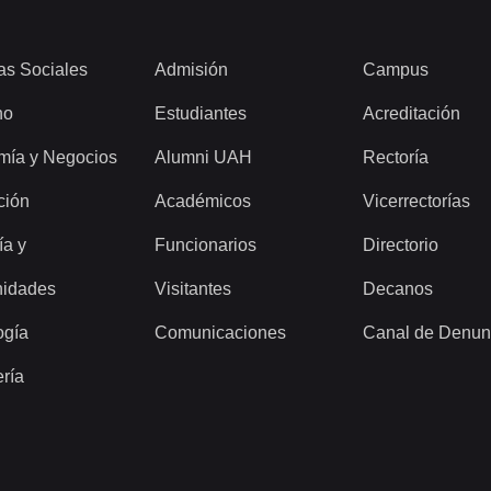
as Sociales
Admisión
Campus
ho
Estudiantes
Acreditación
mía y Negocios
Alumni UAH
Rectoría
ción
Académicos
Vicerrectorías
ía y
Funcionarios
Directorio
idades
Visitantes
Decanos
ogía
Comunicaciones
Canal de Denun
ería