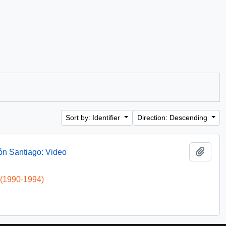
Sort by: Identifier
Direction: Descending
Add t
ón Santiago: Video
 (1990-1994)