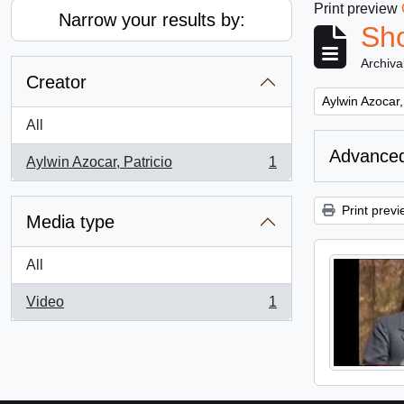
Print preview
Narrow your results by:
Sho
Archiva
Creator
Remove filter:
Aylwin Azocar,
All
Advanced
Aylwin Azocar, Patricio
1
, 1 results
Print previ
Media type
All
Video
1
, 1 results