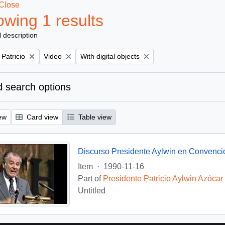
Close
wing 1 results
l description
Remove filter:
Remove filter:
 Patricio
Video
With digital objects
 search options
ew
Card view
Table view
Discurso Presidente Aylwin en Convenci
Item
·
1990-11-16
Part of
Presidente Patricio Aylwin Azócar
Untitled