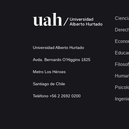
Cienci
Derec
Econo
Universidad Alberto Hurtado
Educa
Avda. Bernardo O’Higgins 1825
Filosof
Metro Los Héroes
Human
Santiago de Chile
Psicol
Teléfono +56 2 2692 0200
Ingeni