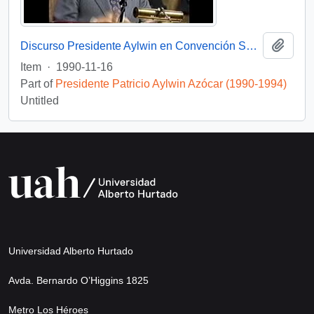
Add t
Discurso Presidente Aylwin en Convención Santiago: Video
Item
·
1990-11-16
Part of
Presidente Patricio Aylwin Azócar (1990-1994)
Untitled
Universidad Alberto Hurtado
Avda. Bernardo O’Higgins 1825
Metro Los Héroes