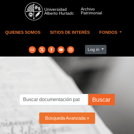
Skip to main content
QUIENES SOMOS
SITIOS DE INTERÉS
FONDOS
Log in
Buscar
Búsqueda Avanzada »