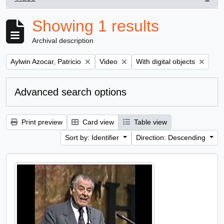
, 1 results
Showing 1 results
Archival description
Remove filter:
Remove filter:
Remove filter:
Aylwin Azocar, Patricio
Video
With digital objects
Advanced search options
Print preview
Card view
Table view
Sort by: Identifier
Direction: Descending