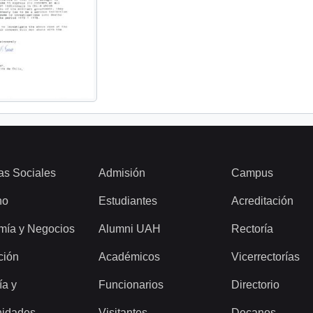
as Sociales
Admisión
Campus
ho
Estudiantes
Acreditación
mía y Negocios
Alumni UAH
Rectoría
ción
Académicos
Vicerrectorías
ía y
Funcionarios
Directorio
idades
Visitantes
Decanos