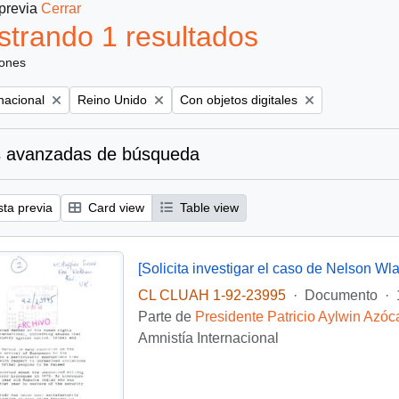
 previa
Cerrar
trando 1 resultados
iones
Remove filter:
Remove filter:
nacional
Reino Unido
Con objetos digitales
 avanzadas de búsqueda
sta previa
Card view
Table view
[Solicita investigar el caso de Nelson Wla
CL CLUAH 1-92-23995
·
Documento
·
Parte de
Presidente Patricio Aylwin Azóc
Amnistía Internacional