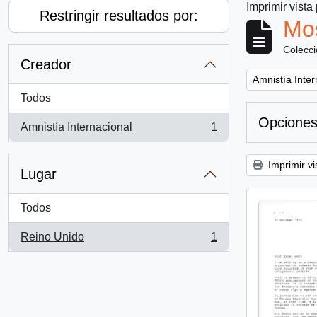
Imprimir vista
Restringir resultados por:
Mos
Colecc
Creador
Remove filter:
Amnistía Inter
Todos
Opciones
Amnistía Internacional
1
, 1 resultados
Imprimir vi
Lugar
Todos
Reino Unido
1
, 1 resultados