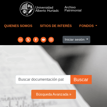
Skip to main content
QUIENES SOMOS
SITIOS DE INTERÉS
FONDOS
Iniciar sesión
Buscar
Búsqueda Avanzada »