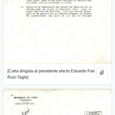
[Carta dirigida al presidente electo Eduardo Frei
Añadi
Ruiz-Tagle]