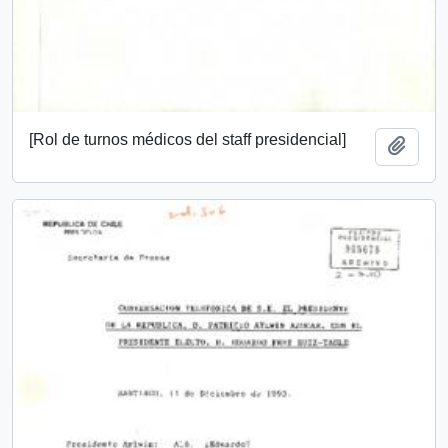
[Rol de turnos médicos del staff presidencial]
Añadi