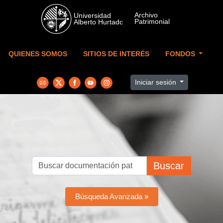
Skip to main content
QUIENES SOMOS
SITIOS DE INTERÉS
FONDOS
Iniciar sesión
Buscar
Búsqueda Avanzada »