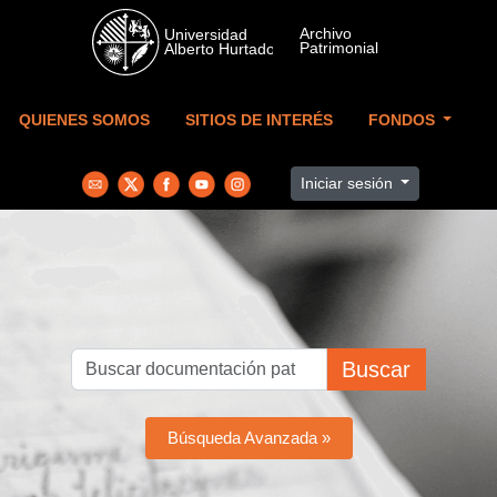
Skip to main content
QUIENES SOMOS
SITIOS DE INTERÉS
FONDOS
Iniciar sesión
Buscar
Búsqueda Avanzada »