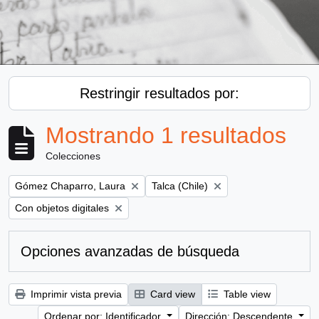
Restringir resultados por:
Mostrando 1 resultados
Colecciones
Remove filter:
Remove filter:
Gómez Chaparro, Laura
Talca (Chile)
Remove filter:
Con objetos digitales
Opciones avanzadas de búsqueda
Imprimir vista previa
Card view
Table view
Ordenar por: Identificador
Dirección: Descendente