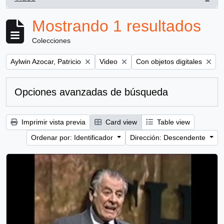
, 1 resultados
Mostrando 1 resultados
Colecciones
Remove filter:
Remove filter:
Remove filter:
Aylwin Azocar, Patricio
Video
Con objetos digitales
Opciones avanzadas de búsqueda
Imprimir vista previa
Card view
Table view
Ordenar por: Identificador
Dirección: Descendente