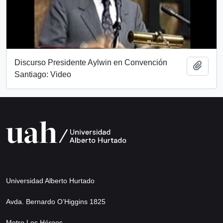
Discurso Presidente Aylwin en Convención
Añadi
Santiago: Video
Universidad Alberto Hurtado
Avda. Bernardo O’Higgins 1825
Metro Los Héroes