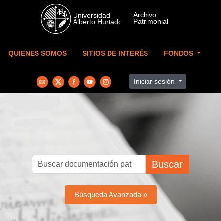
Skip to main content
QUIENES SOMOS
SITIOS DE INTERÉS
FONDOS
Iniciar sesión
Buscar
Búsqueda Avanzada »