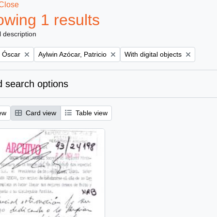
Close
wing 1 results
l description
Remove filter:
Remove filter:
, Óscar
Aylwin Azócar, Patricio
With digital objects
 search options
ew
Card view
Table view