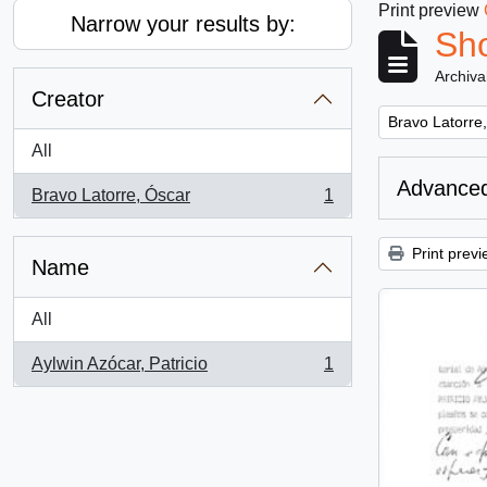
Print preview
Narrow your results by:
Sho
Archiva
Creator
Remove filter:
Bravo Latorre
All
Advanced
Bravo Latorre, Óscar
1
, 1 results
Print previ
Name
All
Aylwin Azócar, Patricio
1
, 1 results