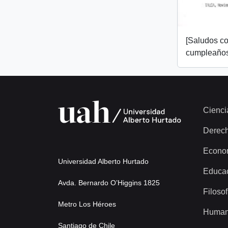
[Saludos co
cumpleaños
Cienci
Derec
Econo
Universidad Alberto Hurtado
Educa
Avda. Bernardo O’Higgins 1825
Filosof
Metro Los Héroes
Human
Santiago de Chile