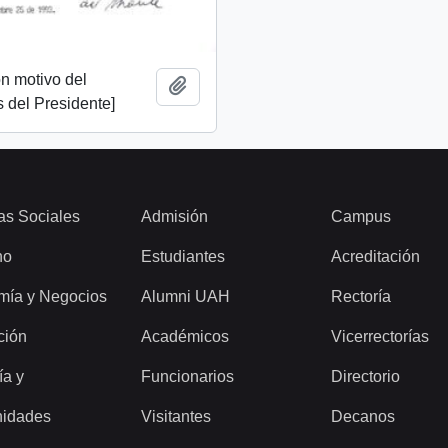
n motivo del
Add to clipboard
 del Presidente]
as Sociales
Admisión
Campus
ho
Estudiantes
Acreditación
mía y Negocios
Alumni UAH
Rectoría
ción
Académicos
Vicerrectorías
ía y
Funcionarios
Directorio
idades
Visitantes
Decanos