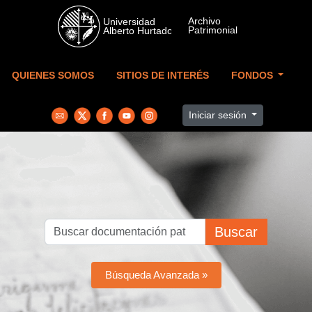
Skip to main content
QUIENES SOMOS
SITIOS DE INTERÉS
FONDOS
Iniciar sesión
Buscar
Búsqueda Avanzada »