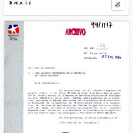
[Invitación]
Añadi