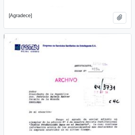
[Agradece]
Añadi