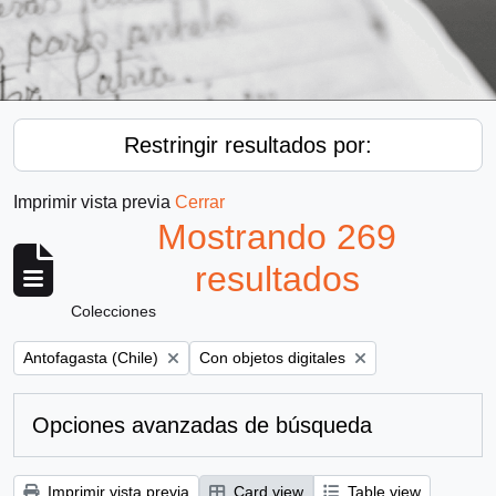
Restringir resultados por:
Imprimir vista previa
Cerrar
Mostrando 269
resultados
Colecciones
Remove filter:
Remove filter:
Antofagasta (Chile)
Con objetos digitales
Opciones avanzadas de búsqueda
Imprimir vista previa
Card view
Table view