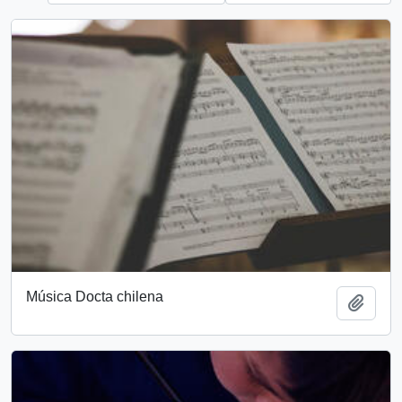
Música Docta chilena
Añadi