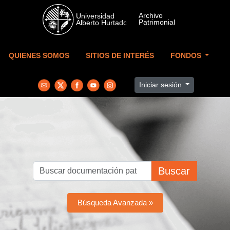
Skip to main content
QUIENES SOMOS
SITIOS DE INTERÉS
FONDOS
Iniciar sesión
Buscar
Búsqueda Avanzada »