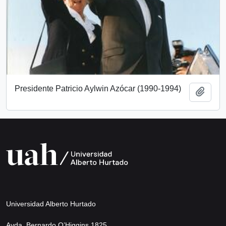
Presidente Patricio Aylwin Azócar (1990-1994)
Añadi
Universidad Alberto Hurtado
Avda. Bernardo O’Higgins 1825