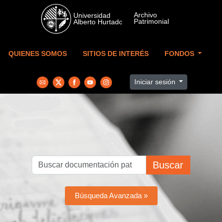
Skip to main content
QUIENES SOMOS
SITIOS DE INTERÉS
FONDOS
Iniciar sesión
Buscar
Búsqueda Avanzada »