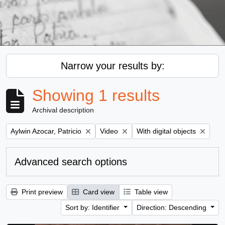
Narrow your results by:
Showing 1 results
Archival description
Remove filter:
Remove filter:
Remove filter:
Aylwin Azocar, Patricio
Video
With digital objects
Advanced search options
Print preview
Card view
Table view
Sort by: Identifier
Direction: Descending