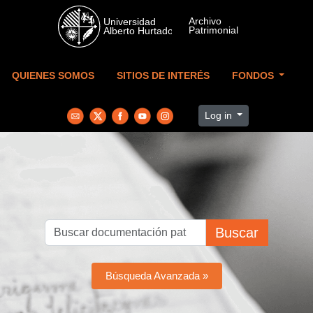
Skip to main content
QUIENES SOMOS
SITIOS DE INTERÉS
FONDOS
Log in
Buscar
Búsqueda Avanzada »