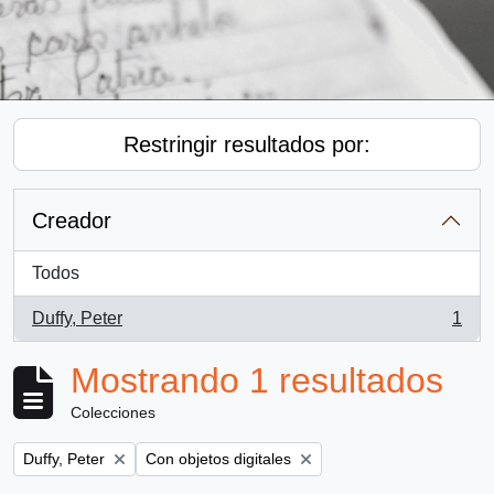
Restringir resultados por:
Creador
Todos
Duffy, Peter
1
, 1 resultados
Mostrando 1 resultados
Colecciones
Remove filter:
Remove filter:
Duffy, Peter
Con objetos digitales