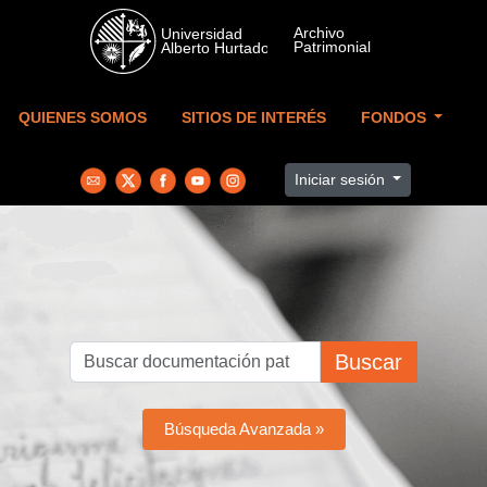
Skip to main content
QUIENES SOMOS
SITIOS DE INTERÉS
FONDOS
Iniciar sesión
Buscar
Búsqueda Avanzada »