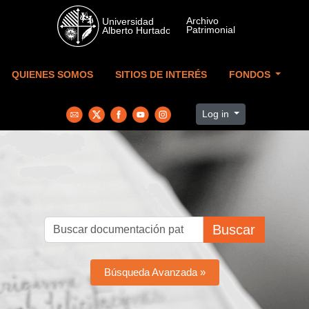
Skip to main content
QUIENES SOMOS
SITIOS DE INTERÉS
FONDOS
Log in
Buscar
Búsqueda Avanzada »