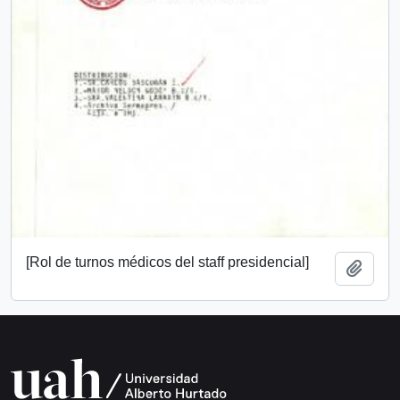
[Rol de turnos médicos del staff presidencial]
Add t