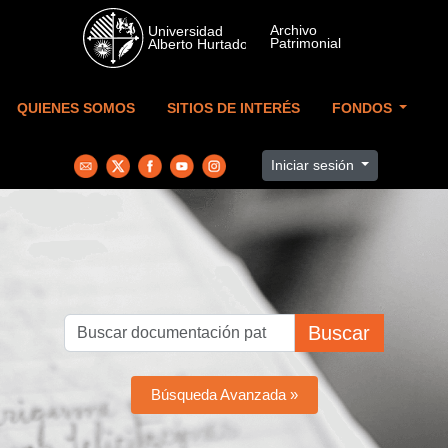
Skip to main content
QUIENES SOMOS
SITIOS DE INTERÉS
FONDOS
Iniciar sesión
Buscar
Búsqueda Avanzada »