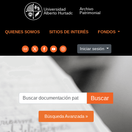
Skip to main content
QUIENES SOMOS
SITIOS DE INTERÉS
FONDOS
Iniciar sesión
Buscar
Búsqueda Avanzada »