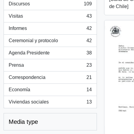
Discursos
109
de Chile]
, 109 results
Visitas
43
, 43 results
Informes
42
, 42 results
Ceremonial y protocolo
42
, 42 results
Agenda Presidente
38
, 38 results
Prensa
23
, 23 results
Correspondencia
21
, 21 results
Economía
14
, 14 results
Viviendas sociales
13
, 13 results
Media type