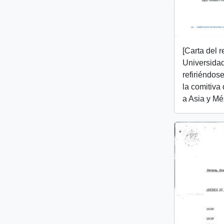
[Carta del r
Universida
refiriéndose
la comitiva 
a Asia y Mé