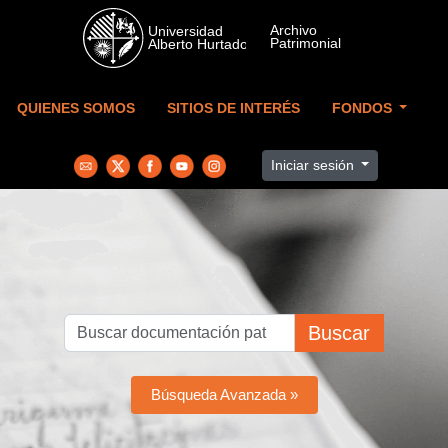
Skip to main content
QUIENES SOMOS
SITIOS DE INTERÉS
FONDOS
Iniciar sesión
Buscar
Búsqueda Avanzada »