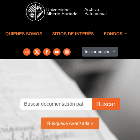
Skip to main content
QUIENES SOMOS
SITIOS DE INTERÉS
FONDOS
Iniciar sesión
Buscar
Búsqueda Avanzada »