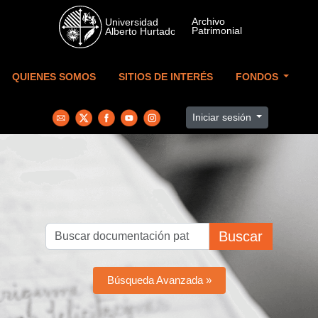
Skip to main content
QUIENES SOMOS
SITIOS DE INTERÉS
FONDOS
Iniciar sesión
Buscar
Búsqueda Avanzada »