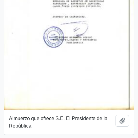
Almuerzo que ofrece S.E. El Presidente de la
Añadi
República