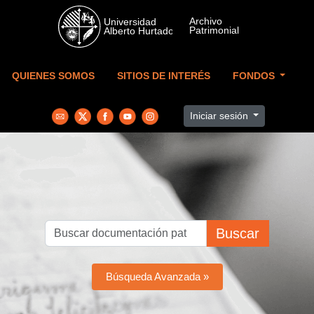
Skip to main content
QUIENES SOMOS
SITIOS DE INTERÉS
FONDOS
Iniciar sesión
Buscar
Búsqueda Avanzada »