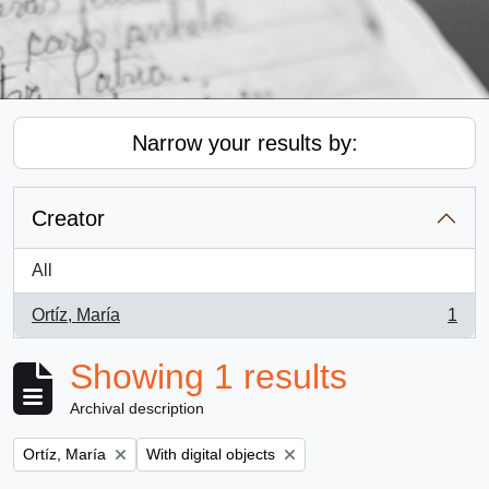
Narrow your results by:
Creator
All
Ortíz, María
1
, 1 results
Showing 1 results
Archival description
Remove filter:
Remove filter:
Ortíz, María
With digital objects