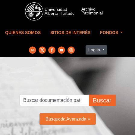
Skip to main content
QUIENES SOMOS
SITIOS DE INTERÉS
FONDOS
Log in
Buscar
Búsqueda Avanzada »