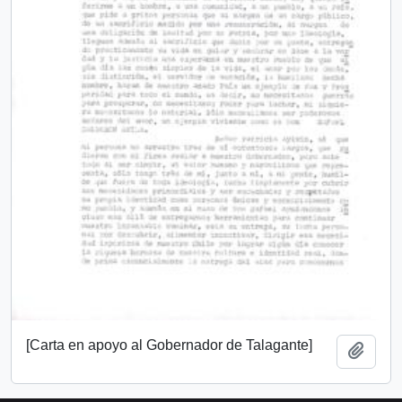
[Carta en apoyo al Gobernador de Talagante]
Add t