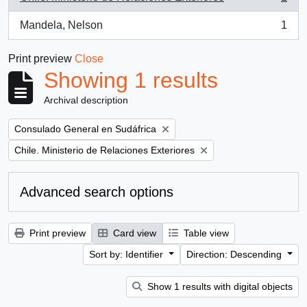
, 1 results
Mandela, Nelson
1
, 1 results
Print preview
Close
Showing 1 results
Archival description
Remove filter:
Consulado General en Sudáfrica
Remove filter:
Chile. Ministerio de Relaciones Exteriores
Advanced search options
Print preview
Card view
Table view
Sort by: Identifier
Direction: Descending
Show 1 results with digital objects