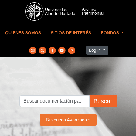
Skip to main content
QUIENES SOMOS
SITIOS DE INTERÉS
FONDOS
Log in
Buscar
Búsqueda Avanzada »