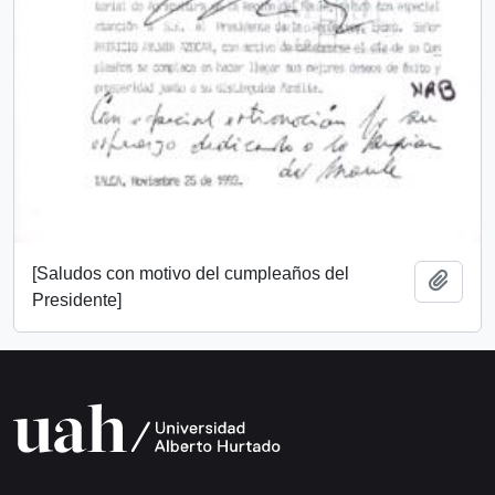
[Saludos con motivo del cumpleaños del
Add t
Presidente]