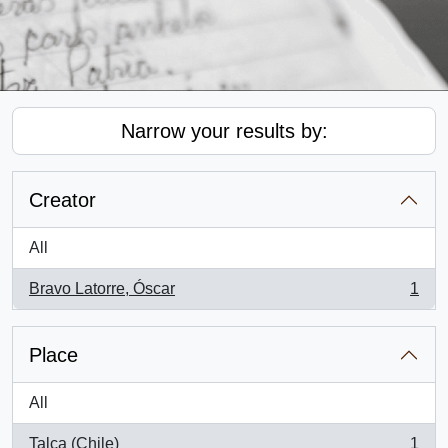
Narrow your results by:
Creator
All
Bravo Latorre, Óscar
1
, 1 results
Place
All
Talca (Chile)
1