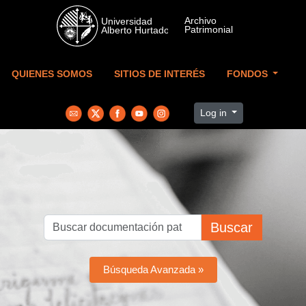
Skip to main content
QUIENES SOMOS
SITIOS DE INTERÉS
FONDOS
Log in
Buscar
Búsqueda Avanzada »