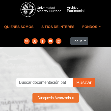
Skip to main content
QUIENES SOMOS
SITIOS DE INTERÉS
FONDOS
Log in
Buscar
Búsqueda Avanzada »