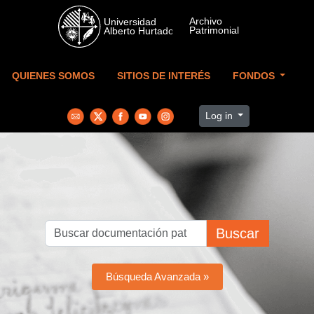
Skip to main content
QUIENES SOMOS
SITIOS DE INTERÉS
FONDOS
Log in
Buscar
Búsqueda Avanzada »