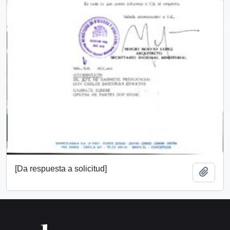
[Da respuesta a solicitud]
Add t