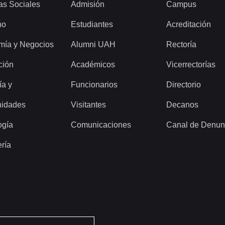
as Sociales
Admisión
Campus
ho
Estudiantes
Acreditación
mía y Negocios
Alumni UAH
Rectoría
ción
Académicos
Vicerrectorías
ía y
Funcionarios
Directorio
idades
Visitantes
Decanos
ogía
Comunicaciones
Canal de Denun
ería