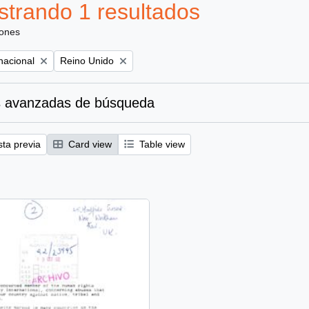
trando 1 resultados
iones
Remove filter:
nacional
Reino Unido
 avanzadas de búsqueda
sta previa
Card view
Table view