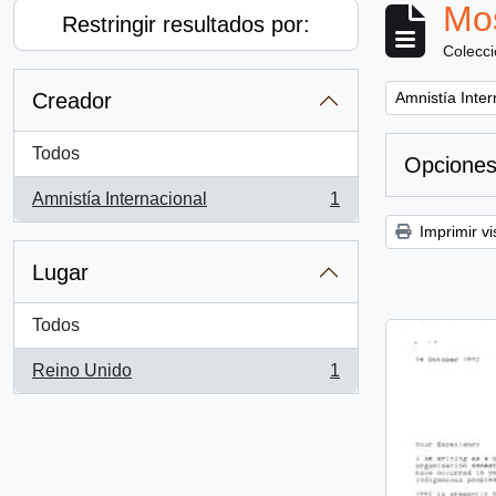
Mos
Restringir resultados por:
Colecc
Remove filter:
Creador
Amnistía Inter
Todos
Opciones
Amnistía Internacional
1
, 1 resultados
Imprimir vi
Lugar
Todos
Reino Unido
1
, 1 resultados