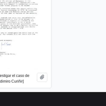
vestigar el caso de
Añadir al portapapeles
imiro Curiñir]