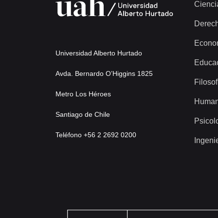
Cienci
Derec
Econo
Universidad Alberto Hurtado
Educa
Avda. Bernardo O’Higgins 1825
Filosof
Metro Los Héroes
Human
Santiago de Chile
Psicol
Teléfono +56 2 2692 0200
Ingeni