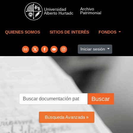
Skip to main content
QUIENES SOMOS
SITIOS DE INTERÉS
FONDOS
Iniciar sesión
Buscar
Búsqueda Avanzada »