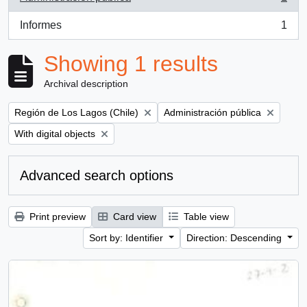
, 1 results
Informes
1
, 1 results
Showing 1 results
Archival description
Remove filter:
Remove filter:
Región de Los Lagos (Chile)
Administración pública
Remove filter:
With digital objects
Advanced search options
Print preview
Card view
Table view
Sort by: Identifier
Direction: Descending