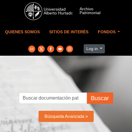
Skip to main content
QUIENES SOMOS
SITIOS DE INTERÉS
FONDOS
Log in
Buscar
Búsqueda Avanzada »