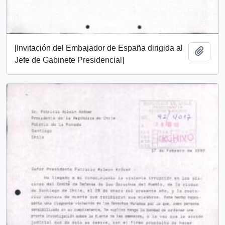
[Invitación del Embajador de España dirigida al
Añadi
Jefe de Gabinete Presidencial]