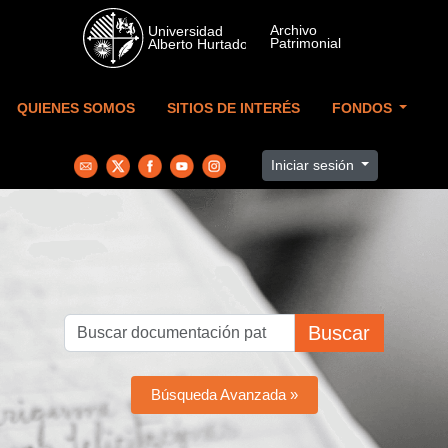
Skip to main content
QUIENES SOMOS
SITIOS DE INTERÉS
FONDOS
Iniciar sesión
Buscar
Búsqueda Avanzada »