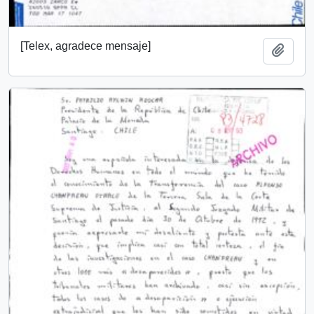
[Telex, agradece mensaje]
Añadi