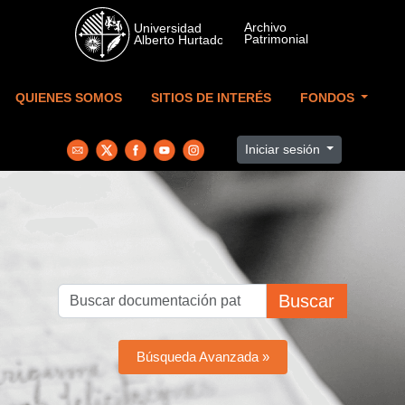
Skip to main content
QUIENES SOMOS
SITIOS DE INTERÉS
FONDOS
Iniciar sesión
Buscar
Búsqueda Avanzada »