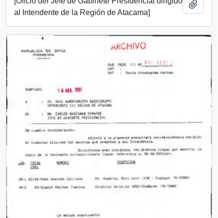
[Oficio del Jefe de Gabinete Presidencial dirigido
Añadi
al Intendente de la Región de Atacama]