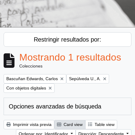
Restringir resultados por:
Mostrando 1 resultados
Colecciones
Remove filter:
Remove filter:
Bascuñan Edwards, Carlos
Sepúlveda U., A.
Remove filter:
Con objetos digitales
Opciones avanzadas de búsqueda
Imprimir vista previa
Card view
Table view
Ordenar por: Identificador
Dirección: Descendente