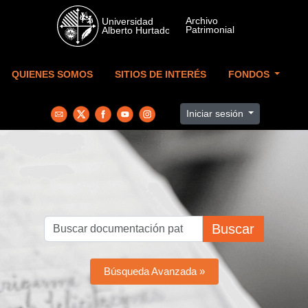
Skip to main content
QUIENES SOMOS
SITIOS DE INTERÉS
FONDOS
Iniciar sesión
Buscar
Búsqueda Avanzada »