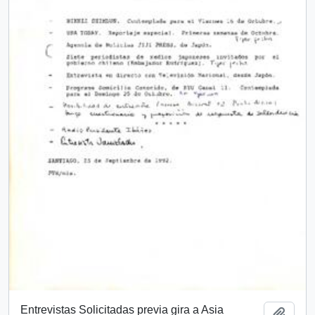
Entrevistas Solicitadas previa gira a Asia
Add t