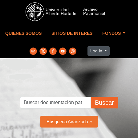
Skip to main content
QUIENES SOMOS
SITIOS DE INTERÉS
FONDOS
Log in
Buscar
Búsqueda Avanzada »