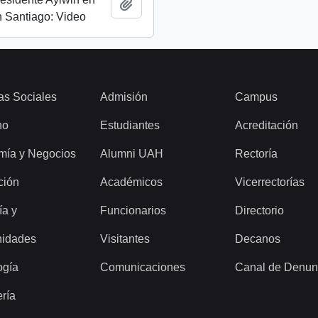
Añadir al portapapeles
 Santiago: Video
as Sociales
Admisión
Campus
ho
Estudiantes
Acreditación
mía y Negocios
Alumni UAH
Rectoría
ción
Académicos
Vicerrectorías
ía y
Funcionarios
Directorio
idades
Visitantes
Decanos
ogía
Comunicaciones
Canal de Denun
ería