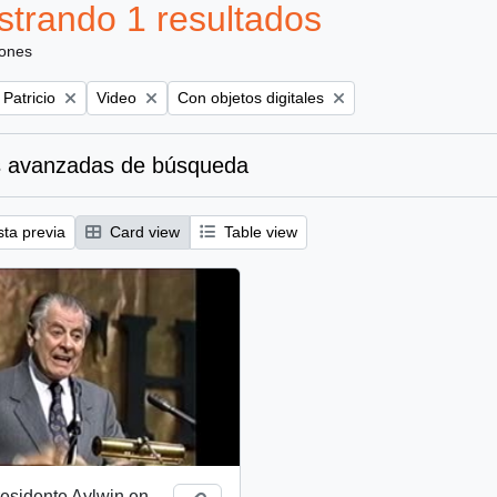
trando 1 resultados
iones
Remove filter:
Remove filter:
 Patricio
Video
Con objetos digitales
 avanzadas de búsqueda
sta previa
Card view
Table view
esidente Aylwin en