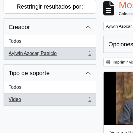
Mos
Restringir resultados por:
Colecc
Remove filter:
Creador
Aylwin Azocar,
Todos
Opciones
Aylwin Azocar, Patricio
1
, 1 resultados
Imprimir vi
Tipo de soporte
Todos
Video
1
, 1 resultados
Discurso Pr